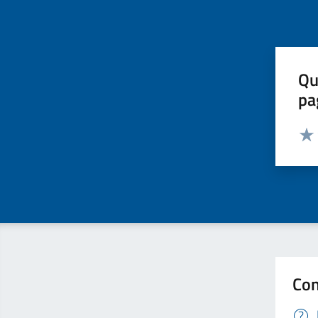
Qu
pa
Valut
Valu
Con