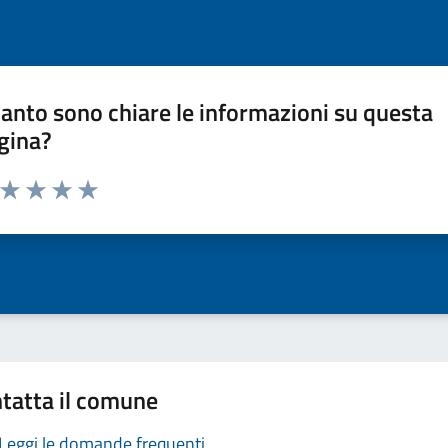
anto sono chiare le informazioni su questa
gina?
a da 1 a 5 stelle la pagina
ta 1 stelle su 5
Valuta 2 stelle su 5
Valuta 3 stelle su 5
Valuta 4 stelle su 5
Valuta 5 stelle su 5
tatta il comune
Leggi le domande frequenti