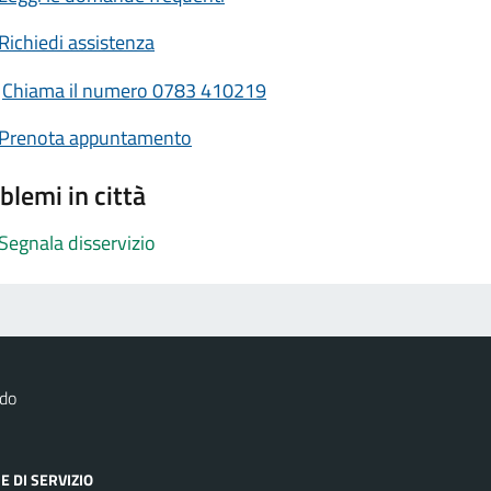
Richiedi assistenza
Chiama il numero 0783 410219
Prenota appuntamento
blemi in città
Segnala disservizio
rdo
E DI SERVIZIO