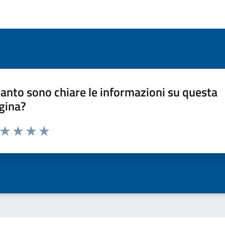
anto sono chiare le informazioni su questa
gina?
a da 1 a 5 stelle la pagina
ta 1 stelle su 5
Valuta 2 stelle su 5
Valuta 3 stelle su 5
Valuta 4 stelle su 5
Valuta 5 stelle su 5