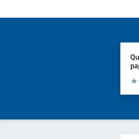
Qu
pa
Valut
Valu