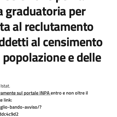
a graduatoria per
zata al reclutamento
 addetti al censimento
 popolazione e delle
Istat.
vamente sul portale INPA
e
ntro e non oltre il
e link:
aglio-bando-avviso/?
ddc4c9d2