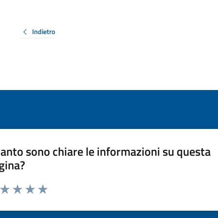
Indietro
anto sono chiare le informazioni su questa
gina?
a da 1 a 5 stelle la pagina
ta 1 stelle su 5
Valuta 2 stelle su 5
Valuta 3 stelle su 5
Valuta 4 stelle su 5
Valuta 5 stelle su 5