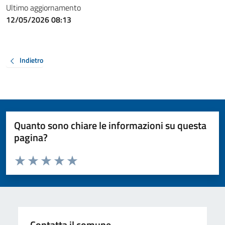
Ultimo aggiornamento
12/05/2026 08:13
Indietro
Quanto sono chiare le informazioni su questa
pagina?
Valuta da 1 a 5 stelle la pagina
Valuta 1 stelle su 5
Valuta 2 stelle su 5
Valuta 3 stelle su 5
Valuta 4 stelle su 5
Valuta 5 stelle su 5
Contatta il comune