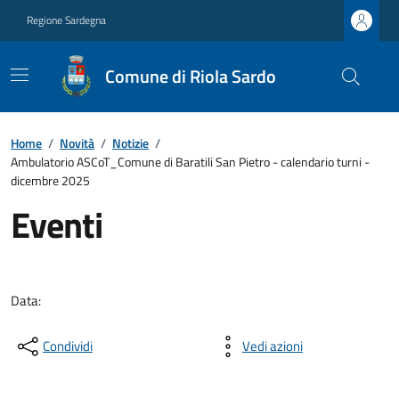
Regione Sardegna
Comune di Riola Sardo
Home
/
Novità
/
Notizie
/
Ambulatorio ASCoT_Comune di Baratili San Pietro - calendario turni -
dicembre 2025
Eventi
Data:
Condividi
Vedi azioni