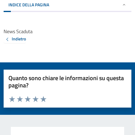
INDICE DELLA PAGINA
News Scaduta
Indietro
Quanto sono chiare le informazioni su questa
pagina?
Valuta da 1 a 5 stelle la pagina
Valuta 1 stelle su 5
Valuta 2 stelle su 5
Valuta 3 stelle su 5
Valuta 4 stelle su 5
Valuta 5 stelle su 5