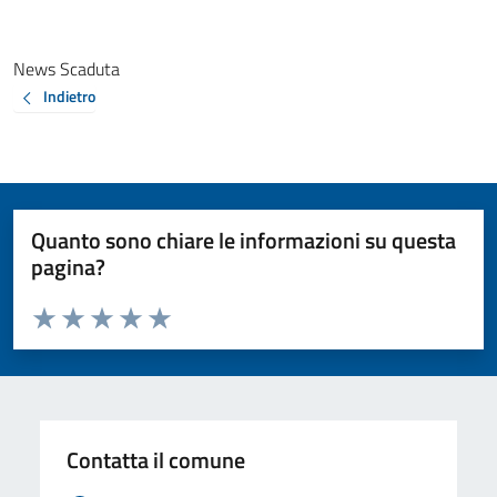
News Scaduta
Indietro
Quanto sono chiare le informazioni su questa
pagina?
Valuta da 1 a 5 stelle la pagina
Valuta 1 stelle su 5
Valuta 2 stelle su 5
Valuta 3 stelle su 5
Valuta 4 stelle su 5
Valuta 5 stelle su 5
Contatta il comune