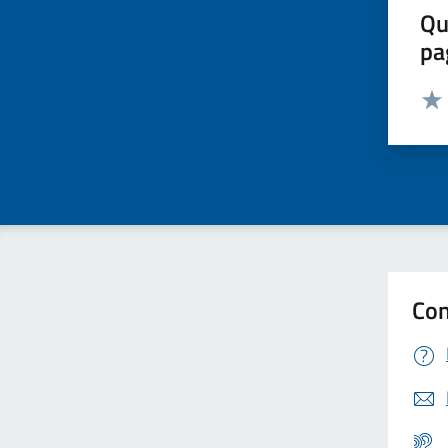
Qu
pa
Valut
Valu
Con