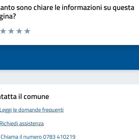
anto sono chiare le informazioni su questa
gina?
a da 1 a 5 stelle la pagina
ta 1 stelle su 5
Valuta 2 stelle su 5
Valuta 3 stelle su 5
Valuta 4 stelle su 5
Valuta 5 stelle su 5
tatta il comune
Leggi le domande frequenti
Richiedi assistenza
Chiama il numero 0783 410219