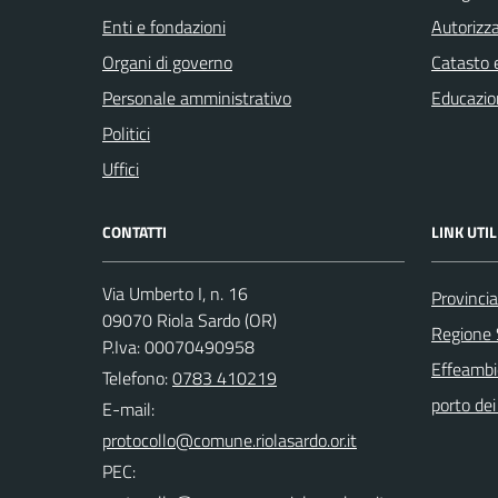
Enti e fondazioni
Autorizza
Organi di governo
Catasto e
Personale amministrativo
Educazio
Politici
Uffici
CONTATTI
LINK UTIL
Via Umberto I, n. 16
Provincia
09070 Riola Sardo (OR)
Regione
P.Iva: 00070490958
Effeambie
Telefono:
0783 410219
porto dei 
E-mail:
PEC: