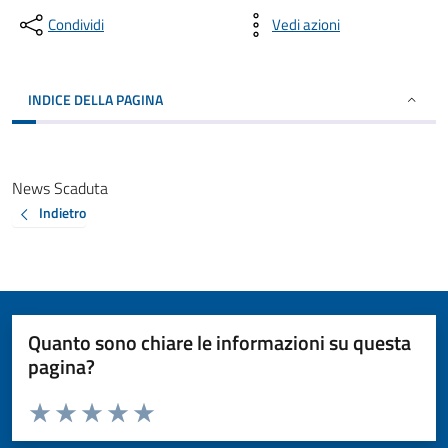
Condividi
Vedi azioni
INDICE DELLA PAGINA
News Scaduta
Indietro
Quanto sono chiare le informazioni su questa
pagina?
Valuta da 1 a 5 stelle la pagina
Valuta 1 stelle su 5
Valuta 2 stelle su 5
Valuta 3 stelle su 5
Valuta 4 stelle su 5
Valuta 5 stelle su 5