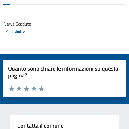
News Scaduta
Indietro
Quanto sono chiare le informazioni su questa
pagina?
Valuta da 1 a 5 stelle la pagina
Valuta 1 stelle su 5
Valuta 2 stelle su 5
Valuta 3 stelle su 5
Valuta 4 stelle su 5
Valuta 5 stelle su 5
Contatta il comune