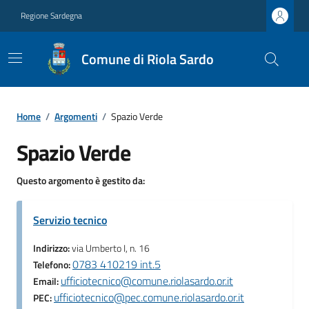
Regione Sardegna
Comune di Riola Sardo
Home
/
Argomenti
/
Spazio Verde
Spazio Verde
Questo argomento è gestito da:
Servizio tecnico
Indirizzo:
via Umberto I, n. 16
0783 410219 int.5
Telefono:
ufficiotecnico@comune.riolasardo.or.it
Email:
ufficiotecnico@pec.comune.riolasardo.or.it
PEC: