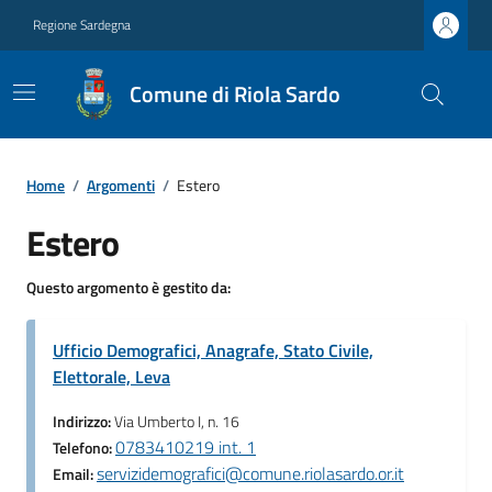
Regione Sardegna
Comune di Riola Sardo
Home
/
Argomenti
/
Estero
Estero
Questo argomento è gestito da:
Ufficio Demografici, Anagrafe, Stato Civile,
Elettorale, Leva
Indirizzo:
Via Umberto I, n. 16
0783410219 int. 1
Telefono:
servizidemografici@comune.riolasardo.or.it
Email: